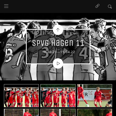
SpVg Hagen 11
10.10.20—15.04.22