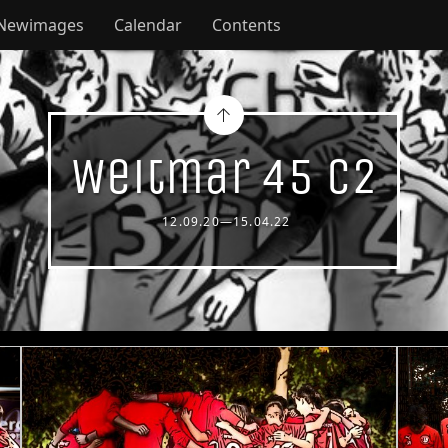
Newimages
Calendar
Contents
Weitmar 45 C2
12.09.20—15.04.22